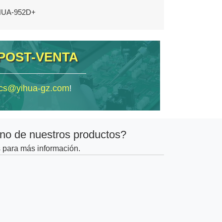
YIHUA-952D+
 POST-VENTA
cs@yihua-gz.com
!
no de nuestros productos?
 para más información.