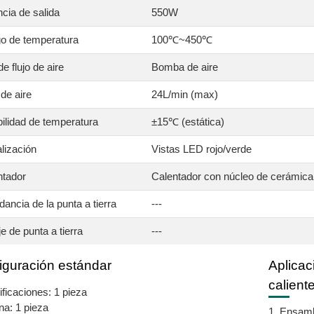
cia de salida
550W
o de temperatura
100℃~450℃
de flujo de aire
Bomba de aire
 de aire
24L/min (max)
ilidad de temperatura
±15℃ (estática)
lización
Vistas LED rojo/verde
ntador
Calentador con núcleo de cerámica(
ancia de la punta a tierra
---
je de punta a tierra
---
iguración estándar
Aplicac
calient
ficaciones: 1 pieza
a: 1 pieza
1. Ensamb