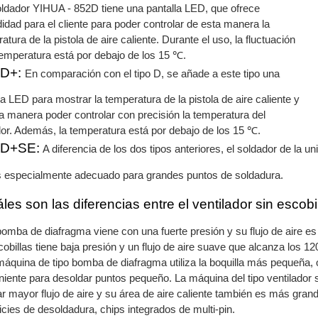
ldador YIHUA - 852D tiene una pantalla LED, que ofrece
dad para el cliente para poder controlar de esta manera la
atura de la pistola de aire caliente. Durante el uso, la fluctuación
temperatura está por debajo de los 15 ℃.
 D+:
En comparación con el tipo D, se añade a este tipo una
la LED para mostrar la temperatura de la pistola de aire caliente y
a manera poder controlar con precisión la temperatura del
or. Además, la temperatura está por debajo de los 15 ℃.
 D+SE:
A diferencia de los dos tipos anteriores, el soldador de la u
 especialmente adecuado para grandes puntos de soldadura.
les son las diferencias entre el ventilador sin escob
bomba de diafragma viene con una fuerte presión y su flujo de aire es
cobillas tiene baja presión y un flujo de aire suave que alcanza los 12
máquina de tipo bomba de diafragma utiliza la boquilla más pequeña, 
iente para desoldar puntos pequeño. La máquina del tipo ventilador si
r mayor flujo de aire y su área de aire caliente también es más gran
icies de desoldadura, chips integrados de multi-pin.