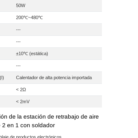
50W
200℃~480℃
---
---
±10℃ (estática)
---
I)
Calentador de alta potencia importada
< 2Ω
< 2mV
ión de la estación de retrabajo de aire
e 2 en 1 con soldador
laje de productos electrónicos