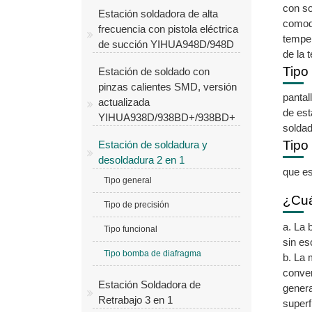
con so
Estación soldadora de alta
comodi
frecuencia con pistola eléctrica
temper
de succión YIHUA948D/948D
de la 
Tipo
Estación de soldado con
pinzas calientes SMD, versión
pantal
actualizada
de est
YIHUA938D/938BD+/938BD+
soldad
Tipo
Estación de soldadura y
desoldadura 2 en 1
que es
Tipo general
¿Cuá
Tipo de precisión
a. La 
Tipo funcional
sin es
Tipo bomba de diafragma
b. La 
conven
Estación Soldadora de
genera
Retrabajo 3 en 1
superf