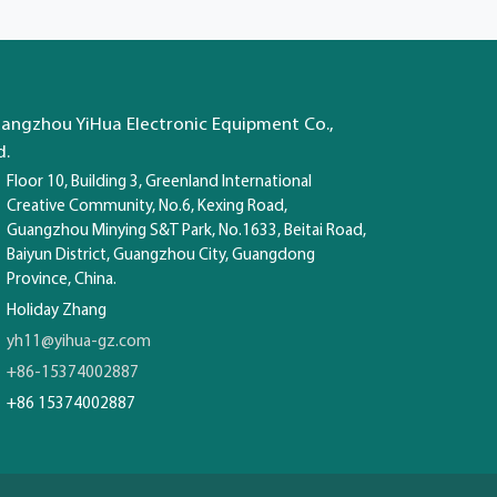
angzhou YiHua Electronic Equipment Co.,
d.
Floor 10, Building 3, Greenland International
Creative Community, No.6, Kexing Road,
Guangzhou Minying S&T Park, No.1633, Beitai Road,
Baiyun District, Guangzhou City, Guangdong
Province, China.
Holiday Zhang
yh11@yihua-gz.com
+86-15374002887
+86 15374002887