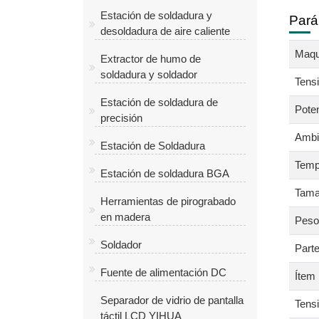
Estación de soldadura y
Pará
desoldadura de aire caliente
Maqu
Extractor de humo de
soldadura y soldador
Tens
Estación de soldadura de
Pote
precisión
Ambie
Estación de Soldadura
Temp
Estación de soldadura BGA
Tama
Herramientas de pirograbado
en madera
Peso
Soldador
Part
Fuente de alimentación DC
Ítem
Separador de vidrio de pantalla
Tensi
táctil LCD YIHUA