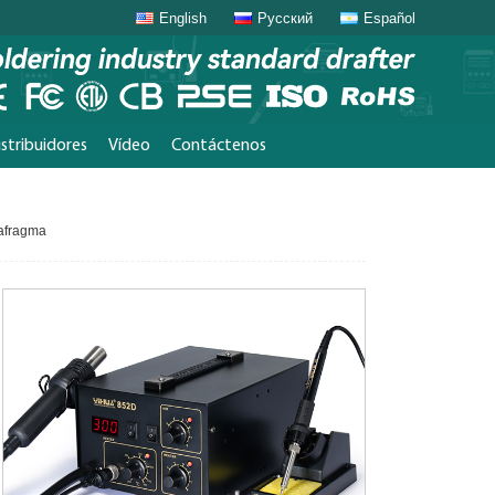
English
Русский
Español
stribuidores
Vídeo
Contáctenos
afragma