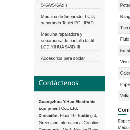
946A/946A(II)
Poten
Máquina de Separador LCD,
Rang
separando Tablet PC , IPAD
Tipo 
Máquina reparadora y
Flujo
separadora de pantalla táctil
LCD YIHUA 946D-III
Estab
Accesorios para soldar
Visua
Cale
Contáctenos
Imped
Volta
Guangzhou YiHua Electronic
Equipment Co., Ltd.
Conf
Floor 10, Building 3,
Dirección:
Especi
Greenland International Creative
Máquin
Community, No.6, Kexing Road,