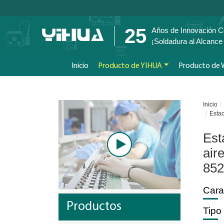
25
Años de Innovación C
¡Soldadura al Alcanc
Inicio
Producto de YIHUA
Producto de
Inicio
Estac
Est
air
85
Cara
Productos
Tipo