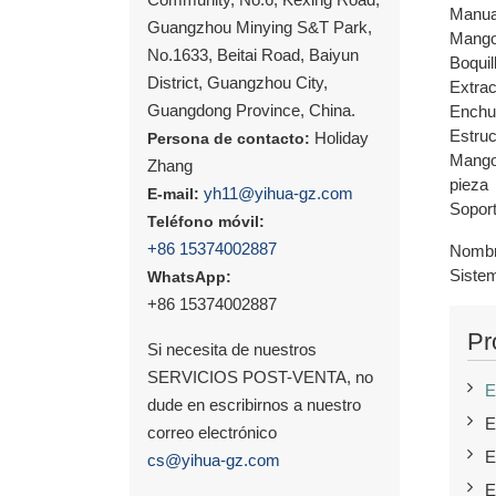
Manual
Guangzhou Minying S&T Park,
Mango 
No.1633, Beitai Road, Baiyun
Boquil
District, Guangzhou City,
Extrac
Guangdong Province, China.
Enchuf
Estruc
Holiday
Persona de contacto:
Mango 
Zhang
pieza
yh11@yihua-gz.com
E-mail:
Soport
Teléfono móvil:
+86 15374002887
Nombr
Sistem
WhatsApp:
+86 15374002887
Pr
Si necesita de nuestros
SERVICIOS POST-VENTA, no
E
dude en escribirnos a nuestro
E
correo electrónico
E
cs@yihua-gz.com
E